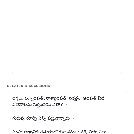
RELATED DISCUSSIONS
లగ్నం, లగ్నాధిపతి, రాశ్యాధిపతి, నక్షత్రం, అధిపతి వీటి
ఫలితాలను గుర్తించడం ఎలా?
గురువు రూల్స్ ఎన్ని పట్టుకొన్నారు
సింహ లగ్నానికి చతుర్థంలో కుజ శనులు వక్రి, విద్య ఎలా