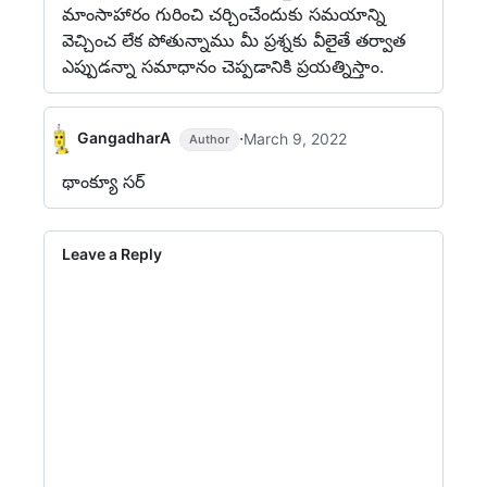
మాంసాహారం గురించి చర్చించేందుకు సమయాన్ని
వెచ్చించ లేక పోతున్నాము మీ ప్రశ్నకు వీలైతే తర్వాత
ఎప్పుడన్నా సమాధానం చెప్పడానికి ప్రయత్నిస్తాం.
·
GangadharA
March 9, 2022
Author
థాంక్యూ సర్
Leave a Reply