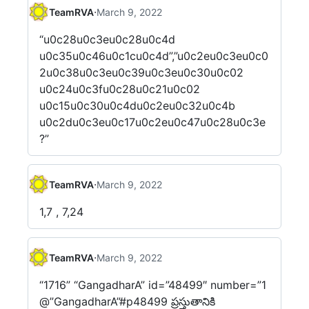
·
TeamRVA
March 9, 2022
“u0c28u0c3eu0c28u0c4d
u0c35u0c46u0c1cu0c4d”,”u0c2eu0c3eu0c0
2u0c38u0c3eu0c39u0c3eu0c30u0c02
u0c24u0c3fu0c28u0c21u0c02
u0c15u0c30u0c4du0c2eu0c32u0c4b
u0c2du0c3eu0c17u0c2eu0c47u0c28u0c3e
?”
·
TeamRVA
March 9, 2022
1,7 , 7,24
·
TeamRVA
March 9, 2022
“1716” “GangadharA” id=”48499″ number=”1
@”GangadharA”#p48499 ప్రస్తుతానికి