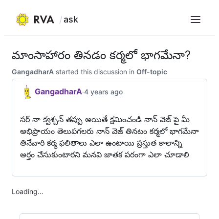
ask
Menu
Skip
to
మాంసాహారం తినడం కర్మలో భాగమేనా?
content
GangadharA
started this discussion in
Off-topic
GangadharA
·
4 years ago
సర్ నా క్వశ్చన్ తప్పు అయితే క్షమించండి నాన్ వెజ్ పై మీ
అభిప్రాయం తెలుపగలరు నాన్ వెజ్ తినటం కర్మలో భాగమేనా
తినేవారి కర్మ ఫలితాలు ఎలా ఉంటాయి ప్రస్తుత కాలాన్ని
అర్తం చేసుకుంటారని మనవి జాతక పరంగా ఎలా చూడాలి
Loading…